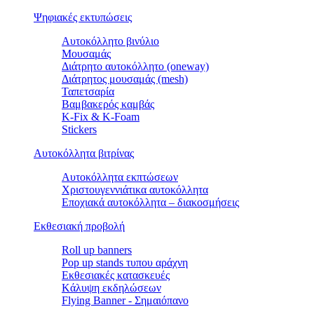
Ψηφιακές εκτυπώσεις
Αυτοκόλλητο βινύλιο
Μουσαμάς
Διάτρητο αυτοκόλλητο (oneway)
Διάτρητος μουσαμάς (mesh)
Ταπετσαρία
Βαμβακερός καμβάς
K-Fix & K-Foam
Stickers
Αυτοκόλλητα βιτρίνας
Αυτοκόλλητα εκπτώσεων
Xριστουγεννιάτικα αυτοκόλλητα
Εποχιακά αυτοκόλλητα – διακοσμήσεις
Εκθεσιακή προβολή
Roll up banners
Pop up stands τυπου αράχνη
Εκθεσιακές κατασκευές
Kάλυψη εκδηλώσεων
Flying Banner - Σημαιόπανο