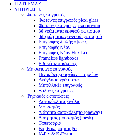
ΓΙΑΤΙ ΕΜΑΣ
ΥΠΗΡΕΣΙΕΣ
Φωτεινές επιγραφές
Φωτεινές επιγραφές plexi glass
Φωτεινές επιγραφές αλουμινίου
3d γράμματα κρυφού φωτισμού
3d γράμματα φανερού φωτισμού
Επιγραφές διπλής όψεως
Επιγραφές Νέον
Επιγραφές Νέον Flex Led
Frameless lightboxes
Ειδικές κατασκευές
Μη φωτεινές επιγραφές
Πινακίδες γραφείων - ιατρείων
Ανάγλυφα γράμματα
Μεταλλικές επιγραφές
Ξύλινες επιγραφές
Ψηφιακές εκτυπώσεις
Αυτοκόλλητο βινύλιο
Μουσαμάς
Διάτρητο αυτοκόλλητο (oneway)
Διάτρητος μουσαμάς (mesh)
Ταπετσαρία
Βαμβακερός καμβάς
K-Fix & K-Foam