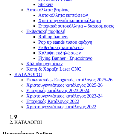
Stickers
Αυτοκόλλητα βιτρίνας
Αυτοκόλλητα εκπτώσεων
Xριστουγεννιάτικα αυτοκόλλητα
Εποχιακά αυτοκόλλητα – διακοσμήσεις
Εκθεσιακή προβολή
Roll up banners
Pop up stands τυπου αράχνη
Εκθεσιακές κατασκευές
Kάλυψη εκδηλώσεων
Flying Banner - Σημαιόπανο
Κάλυψη οχημάτων
Κοπή & Χάραξη Laser CNC
ΚΑΤΑΛΟΓΟΙ
Εκπωσιακός - Εποχιακός κατάλογος 2025-26
Χριστουγεννιάτικος κατάλογος 2025-26
Εποχιακός κατάλογος 2023-2024
Χριστουγεννιάτικος κατάλογος 2023-24
Εποχιακός Κατάλογος 2022
Χριστουγεννιάτικος κατάλογος 2022
ΚΑΤΑΛΟΓΟΙ
Περισσότερα Άρθρα...