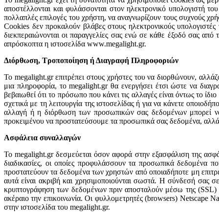
απoστέλλονται και φυλάσσονται στον ηλεκτρονικό υπολογιστή του 
πολλαπλές επιλογές του χρήστη, να αναγνωρίζουν τους συχνούς χρή
Cookies δεν προκαλούν βλάβες στους ηλεκτρονικούς υπολογιστές 
διεκπεραιώνονται οι παραγγελίες σας ενώ σε κάθε έξοδό σας από τ
απρόσκοπτα η ιστοσελίδα www.megalight.gr.
Διόρθωση, Τροποποίηση ή Διαγραφή Πληροφοριών
Το megalight.gr επιτρέπει στους χρήστες του να διορθώνουν, αλλά
μια πληροφορία, το megalight.gr θα ενεργήσει έτσι ώστε να διαγ
βεβαιωθεί ότι το πρόσωπο που κάνει τις αλλαγές είναι όντως το ίδ
σχετικά με τη λειτουργία της ιστοσελίδας ή για να κάνετε οποιοδ
αλλαγή ή η διόρθωση των προσωπικών σας δεδομένων μπορεί να 
προκειμένου να προστατεύσουμε τα προσωπικά σας δεδομένα, αλλά 
Ασφάλεια συναλλαγών
Το megalight.gr δεσμεύεται όσον αφορά στην εξασφάλιση της ασφάλ
διαδικασίες, οι οποίες προφυλάσσουν τα προσωπικά δεδομένα πο
προστατεύουν τα δεδομένα των χρηστών από οποιαδήποτε μη επιτρε
αυτά είναι ακριβή και χρησιμοποιούνται σωστά. Η σύνδεσή σας σε 
κρυπτογράφηση των δεδομένων πριν αποσταλούν μέσω της (SSL) σύ
ακέραιο την επικοινωνία. Οι φυλλομετρητές (browsers) Netscape Nav
στην ιστοσελίδα του megalight.gr.