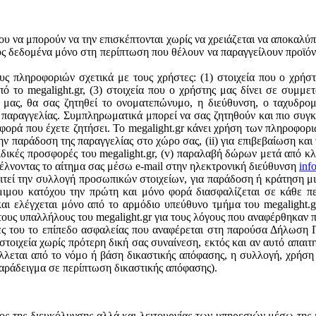
του να μπορούν να την επισκέπτονται χωρίς να χρειάζεται να αποκαλύπτ
υς δεδομένα μόνο στη περίπτωση που θέλουν να παραγγείλουν προϊόν(τ
υς πληροφοριών σχετικά με τους χρήστες: (1) στοιχεία που ο χρήστ
πό το megalight.gr, (3) στοιχεία που ο χρήστης μας δίνει σε συμμ
ας, θα σας ζητηθεί το ονοματεπώνυμο, η διεύθυνση, ο ταχυδρομι
ς παραγγελίας. Συμπληρωματικά μπορεί να σας ζητηθούν και πιο συγκ
φορά που έχετε ζητήσει. Το megalight.gr κάνει χρήση των πληροφορι
ν παράδοση της παραγγελίας στο χώρο σας, (ii) για επιβεβαίωση και 
 ειδικές προσφορές του megalight.gr, (v) παραλαβή δώρων μετά από κ
στέλνοντας το αίτημα σας μέσω e-mail στην ηλεκτρονική διεύθυνση
inf
τεί την συλλογή προσωπικών στοιχείων, για παράδοση ή κράτηση μια
νόμιμου κατόχου την πρώτη και μόνο φορά διασφαλίζεται σε κάθε πε
και ελέγχεται μόνο από το αρμόδιο υπεύθυνο τμήμα του megalight
 τους υπαλλήλους του megalight.gr για τους λόγους που αναφέρθηκαν π
άτες του το επίπεδο ασφαλείας που αναφέρεται στη παρούσα Δήλωσ
 στοιχεία χωρίς πρότερη δική σας συναίνεση, εκτός και αν αυτό απ
βάλλεται από το νόμο ή βάση δικαστικής απόφασης, η συλλογή, χρήσ
παράδειγμα σε περίπτωση δικαστικής απόφασης).
ος της διευκόλυνσης αλλά και λειτουργίας των υπηρεσιών μέσω της ιστ