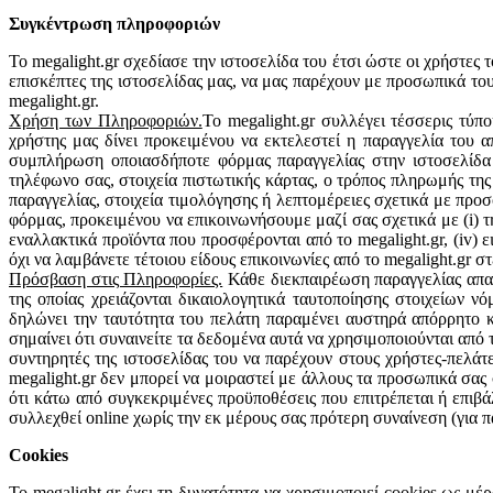
Συγκέντρωση πληροφοριών
Το megalight.gr σχεδίασε την ιστοσελίδα του έτσι ώστε οι χρήστες 
επισκέπτες της ιστοσελίδας μας, να μας παρέχουν με προσωπικά το
megalight.gr.
Χρήση των Πληροφοριών.
Το megalight.gr συλλέγει τέσσερις τύπο
χρήστης μας δίνει προκειμένου να εκτελεστεί η παραγγελία του α
συμπλήρωση οποιασδήποτε φόρμας παραγγελίας στην ιστοσελίδα μ
τηλέφωνο σας, στοιχεία πιστωτικής κάρτας, ο τρόπος πληρωμής τη
παραγγελίας, στοιχεία τιμολόγησης ή λεπτομέρειες σχετικά με προσ
φόρμας, προκειμένου να επικοινωνήσουμε μαζί σας σχετικά με (i) τη
εναλλακτικά προϊόντα που προσφέρονται από το megalight.gr, (iv)
όχι να λαμβάνετε τέτοιου είδους επικοινωνίες από το megalight.gr 
Πρόσβαση στις Πληροφορίες.
Κάθε διεκπαιρέωση παραγγελίας απαι
της οποίας χρειάζονται δικαιολογητικά ταυτοποίησης στοιχείων 
δηλώνει την ταυτότητα του πελάτη παραμένει αυστηρά απόρρητο 
σημαίνει ότι συναινείτε τα δεδομένα αυτά να χρησιμοποιούνται από
συντηρητές της ιστοσελίδας του να παρέχουν στους χρήστες-πελ
megalight.gr δεν μπορεί να μοιραστεί με άλλους τα προσωπικά σας
ότι κάτω από συγκεκριμένες προϋποθέσεις που επιτρέπεται ή επι
συλλεχθεί online χωρίς την εκ μέρους σας πρότερη συναίνεση (για 
Cookies
Το megalight.gr έχει τη δυνατότητα να χρησιμοποιεί cookies ως μέρ