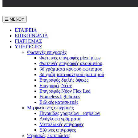
ΜΕΝΟΥ
ΕΤΑΙΡEΙΑ
ΕΠΙΚΟΙΝΩΝΙΑ
ΓΙΑΤΙ ΕΜΑΣ
ΥΠΗΡΕΣΙΕΣ
Φωτεινές επιγραφές
Φωτεινές επιγραφές plexi glass
Φωτεινές επιγραφές αλουμινίου
3d γράμματα κρυφού φωτισμού
3d γράμματα φανερού φωτισμού
Επιγραφές διπλής όψεως
Επιγραφές Νέον
Επιγραφές Νέον Flex Led
Frameless lightboxes
Ειδικές κατασκευές
Μη φωτεινές επιγραφές
Πινακίδες γραφείων - ιατρείων
Ανάγλυφα γράμματα
Μεταλλικές επιγραφές
Ξύλινες επιγραφές
Ψηφιακές εκτυπώσεις