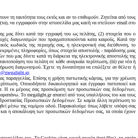
ουν τη ταυτότητα τους εκτός και αν το επιθυμούν. Ζητείται από τους
α), να εγγραφούν στην ιστοσελίδα μας και/ή να στείλουν email στο
ης μας δίνει κατά την εγγραφή του ως πελάτης, (2) στοιχεία που ο
ετοχές διαγωνισμών που πραγματοποιούνται κατα καιρούς. Κατά την
κός κωδικός της περιοχής σας, η ηλεκτρονική σας διεύθυνση, το
εκριμένες πληροφορίες, όπως στοιχεία αποστολής - παράδοσης μιας
ών που μας δίνετε κατά τη διάρκεια της ηλεκτρονικής αποστολής της
ταυτοποίηση του πελάτη σε κάθε αναγκαία περίπτωση, (iii) για νέα ή
λήρωση διαγωνισμού. Έχετε τη δυνατότητα να επιλέξετε αν θέλετε ή
o@megalight.gr
.
ς παραγγελίας. Επίσης η χρήση πιστωτικής κάρτας, για την χρέωση
ρίπτωση. Οποιοδήποτε δικαιολογητικό και έγγραφο πιστοποιεί και
.gr. Η εκ μέρους σας προσκόμιση των προσωπικών σας δεδομένων,
αραπάνω. Το megalight.gr απαιτεί από τους υπαλλήλους του και τους
η Προστασίας Προσωπικών Δεδομένων. Σε καμία άλλη περίπτωση το
αιτηθεί μέσω της νομίμου οδού. Παρακαλούμε όπως λάβετε υπόψη σας
η και η αποκάλυψη των προσωπικών δεδομένων σας, τα οποία έχουν
οσελίδας του. Τα Cookies είναι μικρά αρχεία (text files), τα οποία