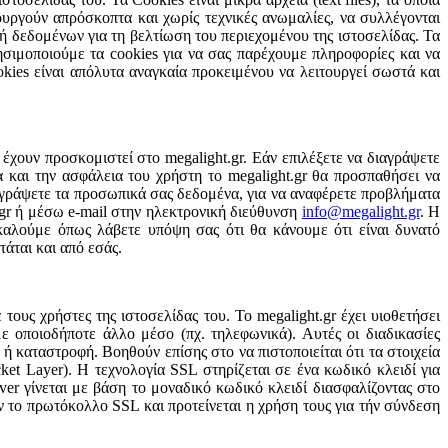
ουργούν απρόσκοπτα και χωρίς τεχνικές ανωμαλίες, να συλλέγονται
ή δεδομένων για τη βελτίωση του περιεχομένου της ιστοσελίδας. Τα
σιμοποιούμε τα cookies για να σας παρέχουμε πληροφορίες και να
okies είναι απόλυτα αναγκαία προκειμένου να λειτουργεί σωστά και
έχουν προσκομιστεί στο megalight.gr. Εάν επιλέξετε να διαγράψετε
α και την ασφάλεια του χρήστη το megalight.gr θα προσπαθήσει να
διαγράψετε τα προσωπικά σας δεδομένα, για να αναφέρετε προβλήματα
.gr ή μέσω e-mail στην ηλεκτρονική διεύθυνση
info@megalight.gr
. Η
αλούμε όπως λάβετε υπόψη σας ότι θα κάνουμε ότι είναι δυνατό
άται και από εσάς.
ους χρήστες της ιστοσελίδας του. Το megalight.gr έχει υιοθετήσει
 οποιοδήποτε άλλο μέσο (πχ. τηλεφωνικά). Αυτές οι διαδικασίες
καταστροφή. Βοηθούν επίσης στο να πιστοποιείται ότι τα στοιχεία
ket Layer). Η τεχνολογία SSL στηρίζεται σε ένα κωδικό κλειδί για
r γίνεται με βάση το μοναδικό κωδικό κλειδί διασφαλίζοντας στο
ουν το πρωτόκολλο SSL και προτείνεται η χρήση τους για τήν σύνδεση