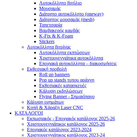
Αυτοκόλλητο βινύλιο
Μουσαμάς
Διάτρητο αυτοκόλλητο (oneway)
Διάτρητος μουσαμάς (mesh)
Ταπετσαρία
Βαμβακερός καμβάς
K-Fix & K-Foam
Stickers
Αυτοκόλλητα βιτρίνας
Αυτοκόλλητα εκπτώσεων
Xριστουγεννιάτικα αυτοκόλλητα
Εποχιακά αυτοκόλλητα – διακοσμήσεις
Εκθεσιακή προβολή
Roll up banners
Pop up stands τυπου αράχνη
Εκθεσιακές κατασκευές
Kάλυψη εκδηλώσεων
Flying Banner - Σημαιόπανο
Κάλυψη οχημάτων
Κοπή & Χάραξη Laser CNC
ΚΑΤΑΛΟΓΟΙ
Εκπωσιακός - Εποχιακός κατάλογος 2025-26
Χριστουγεννιάτικος κατάλογος 2025-26
Εποχιακός κατάλογος 2023-2024
Χριστουγεννιάτικος κατάλογος 2023-24