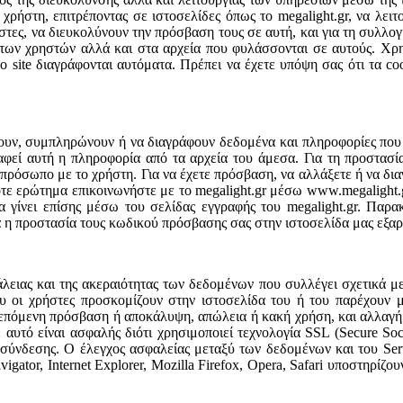
χρήστη, επιτρέποντας σε ιστοσελίδες όπως το megalight.gr, να λειτ
στες, να διευκολύνουν την πρόσβαση τους σε αυτή, και για τη συλλογ
των χρηστών αλλά και στα αρχεία που φυλάσσονται σε αυτούς. Χρη
ο site διαγράφονται αυτόματα. Πρέπει να έχετε υπόψη σας ότι τα co
ζουν, συμπληρώνουν ή να διαγράφουν δεδομένα και πληροφορίες που 
ραφεί αυτή η πληροφορία από τα αρχεία του άμεσα. Για τη προστασί
ιο πρόσωπο με το χρήστη. Για να έχετε πρόσβαση, να αλλάξετε ή να 
ήποτε ερώτημα επικοινωνήστε με το megalight.gr μέσω www.megalight
γίνει επίσης μέσω του σελίδας εγγραφής του megalight.gr. Παρακ
η προστασία τους κωδικού πρόσβασης σας στην ιστοσελίδα μας εξαρτ
ειας και της ακεραιότητας των δεδομένων που συλλέγει σχετικά με τ
υ οι χρήστες προσκομίζουν στην ιστοσελίδα του ή του παρέχουν με
πόμενη πρόσβαση ή αποκάλυψη, απώλεια ή κακή χρήση, και αλλαγή ή 
αυτό είναι ασφαλής διότι χρησιμοποιεί τεχνολογία SSL (Secure Soc
νδεσης. Ο έλεγχος ασφαλείας μεταξύ των δεδομένων και του Serve
igator, Internet Explorer, Mozilla Firefox, Opera, Safari υποστηρίζ