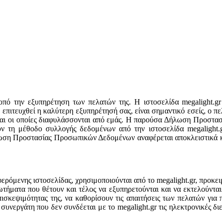
πό την εξυπηρέτηση των πελατών της. Η ιστοσελίδα megalight.gr ε
 επιτευχθεί η καλύτερη εξυπηρέτησή σας, είναι σημαντικό εσείς, ο π
και οι οποίες διαφυλάσσονται από εμάς. Η παρούσα Δήλωση Προστα
ν τη μέθοδο συλλογής δεδομένων από την ιστοσελίδα megalight.
ωση Προστασίας Προσωπικών Δεδομένων αναφέρεται αποκλειστικά και
ερόμενης ιστοσελίδας, χρησιμοποιούνται από το megalight.gr, προκει
τήματα που θέτουν και τέλος να εξυπηρετούνται και να εκτελούνται 
σκεψιμότητας της, να καθορίσουν τις απαιτήσεις των πελατών για 
ή συνεργάτη που δεν συνδέεται με το megalight.gr τις ηλεκτρονικές 