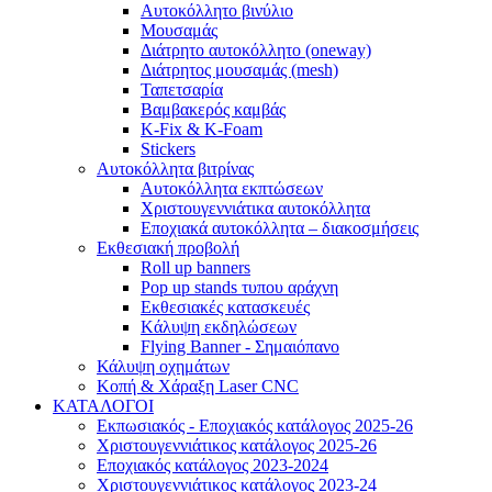
Αυτοκόλλητο βινύλιο
Μουσαμάς
Διάτρητο αυτοκόλλητο (oneway)
Διάτρητος μουσαμάς (mesh)
Ταπετσαρία
Βαμβακερός καμβάς
K-Fix & K-Foam
Stickers
Αυτοκόλλητα βιτρίνας
Αυτοκόλλητα εκπτώσεων
Xριστουγεννιάτικα αυτοκόλλητα
Εποχιακά αυτοκόλλητα – διακοσμήσεις
Εκθεσιακή προβολή
Roll up banners
Pop up stands τυπου αράχνη
Εκθεσιακές κατασκευές
Kάλυψη εκδηλώσεων
Flying Banner - Σημαιόπανο
Κάλυψη οχημάτων
Κοπή & Χάραξη Laser CNC
ΚΑΤΑΛΟΓΟΙ
Εκπωσιακός - Εποχιακός κατάλογος 2025-26
Χριστουγεννιάτικος κατάλογος 2025-26
Εποχιακός κατάλογος 2023-2024
Χριστουγεννιάτικος κατάλογος 2023-24