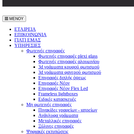
ΜΕΝΟΥ
ΕΤΑΙΡEΙΑ
ΕΠΙΚΟΙΝΩΝΙΑ
ΓΙΑΤΙ ΕΜΑΣ
ΥΠΗΡΕΣΙΕΣ
Φωτεινές επιγραφές
Φωτεινές επιγραφές plexi glass
Φωτεινές επιγραφές αλουμινίου
3d γράμματα κρυφού φωτισμού
3d γράμματα φανερού φωτισμού
Επιγραφές διπλής όψεως
Επιγραφές Νέον
Επιγραφές Νέον Flex Led
Frameless lightboxes
Ειδικές κατασκευές
Μη φωτεινές επιγραφές
Πινακίδες γραφείων - ιατρείων
Ανάγλυφα γράμματα
Μεταλλικές επιγραφές
Ξύλινες επιγραφές
Ψηφιακές εκτυπώσεις