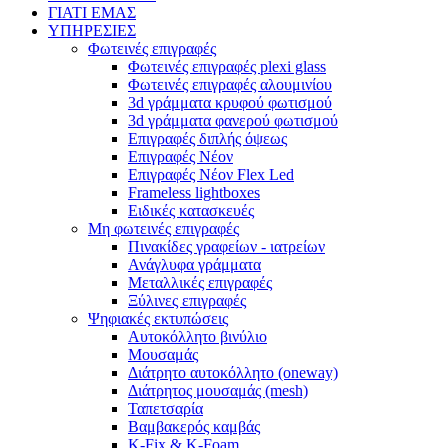
ΓΙΑΤΙ ΕΜΑΣ
ΥΠΗΡΕΣΙΕΣ
Φωτεινές επιγραφές
Φωτεινές επιγραφές plexi glass
Φωτεινές επιγραφές αλουμινίου
3d γράμματα κρυφού φωτισμού
3d γράμματα φανερού φωτισμού
Επιγραφές διπλής όψεως
Επιγραφές Νέον
Επιγραφές Νέον Flex Led
Frameless lightboxes
Ειδικές κατασκευές
Μη φωτεινές επιγραφές
Πινακίδες γραφείων - ιατρείων
Ανάγλυφα γράμματα
Μεταλλικές επιγραφές
Ξύλινες επιγραφές
Ψηφιακές εκτυπώσεις
Αυτοκόλλητο βινύλιο
Μουσαμάς
Διάτρητο αυτοκόλλητο (oneway)
Διάτρητος μουσαμάς (mesh)
Ταπετσαρία
Βαμβακερός καμβάς
K-Fix & K-Foam