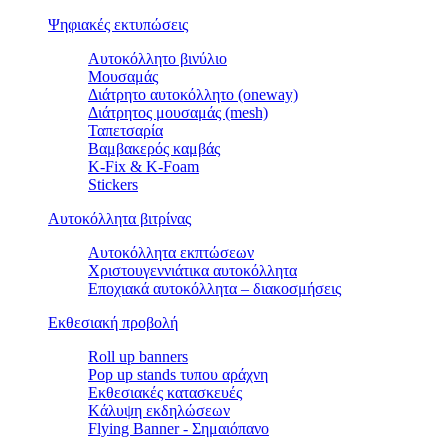
Ψηφιακές εκτυπώσεις
Αυτοκόλλητο βινύλιο
Μουσαμάς
Διάτρητο αυτοκόλλητο (oneway)
Διάτρητος μουσαμάς (mesh)
Ταπετσαρία
Βαμβακερός καμβάς
K-Fix & K-Foam
Stickers
Αυτοκόλλητα βιτρίνας
Αυτοκόλλητα εκπτώσεων
Xριστουγεννιάτικα αυτοκόλλητα
Εποχιακά αυτοκόλλητα – διακοσμήσεις
Εκθεσιακή προβολή
Roll up banners
Pop up stands τυπου αράχνη
Εκθεσιακές κατασκευές
Kάλυψη εκδηλώσεων
Flying Banner - Σημαιόπανο