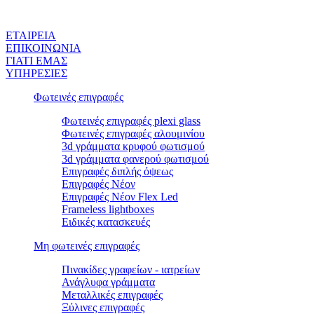
ΕΤΑΙΡEΙΑ
ΕΠΙΚΟΙΝΩΝΙΑ
ΓΙΑΤΙ ΕΜΑΣ
ΥΠΗΡΕΣΙΕΣ
Φωτεινές επιγραφές
Φωτεινές επιγραφές plexi glass
Φωτεινές επιγραφές αλουμινίου
3d γράμματα κρυφού φωτισμού
3d γράμματα φανερού φωτισμού
Επιγραφές διπλής όψεως
Επιγραφές Νέον
Επιγραφές Νέον Flex Led
Frameless lightboxes
Ειδικές κατασκευές
Μη φωτεινές επιγραφές
Πινακίδες γραφείων - ιατρείων
Ανάγλυφα γράμματα
Μεταλλικές επιγραφές
Ξύλινες επιγραφές