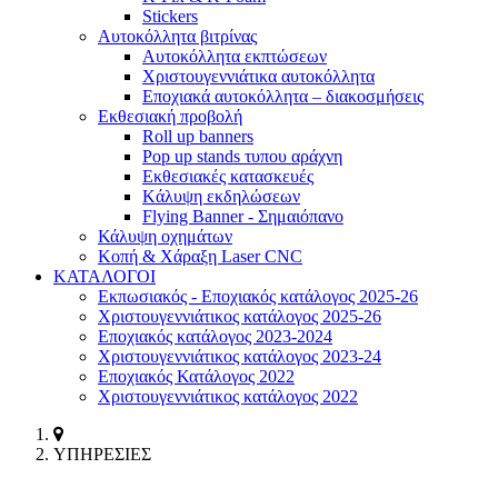
Stickers
Αυτοκόλλητα βιτρίνας
Αυτοκόλλητα εκπτώσεων
Xριστουγεννιάτικα αυτοκόλλητα
Εποχιακά αυτοκόλλητα – διακοσμήσεις
Εκθεσιακή προβολή
Roll up banners
Pop up stands τυπου αράχνη
Εκθεσιακές κατασκευές
Kάλυψη εκδηλώσεων
Flying Banner - Σημαιόπανο
Κάλυψη οχημάτων
Κοπή & Χάραξη Laser CNC
ΚΑΤΑΛΟΓΟΙ
Εκπωσιακός - Εποχιακός κατάλογος 2025-26
Χριστουγεννιάτικος κατάλογος 2025-26
Εποχιακός κατάλογος 2023-2024
Χριστουγεννιάτικος κατάλογος 2023-24
Εποχιακός Κατάλογος 2022
Χριστουγεννιάτικος κατάλογος 2022
ΥΠΗΡΕΣΙΕΣ